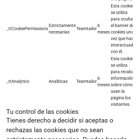
Esta cookie
se utiliza
para ocultar
Estrictamente
6
el banner de
_ttCookiePermissions
Teamtailor
necesarias
meses
cookies una
vez que has
interactuado
con él.
Esta cookie
se utiliza
para recabar
6
información
_ttAnalytics
Analíticas
Teamtailor
meses
sobre cómo
usan la
página los
visitantes.
Tu control de las cookies
Tienes derecho a decidir si aceptas o
rechazas las cookies que no sean