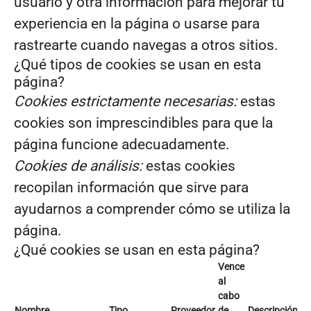
usuario y otra información para mejorar tu
experiencia en la página o usarse para
rastrearte cuando navegas a otros sitios.
¿Qué tipos de cookies se usan en esta
página?
Cookies estrictamente necesarias:
estas
cookies son imprescindibles para que la
página funcione adecuadamente.
Cookies de análisis:
estas cookies
recopilan información que sirve para
ayudarnos a comprender cómo se utiliza la
página.
¿Qué cookies se usan en esta página?
Vence
al
cabo
Nombre
Tipo
Proveedor
de
Descripción