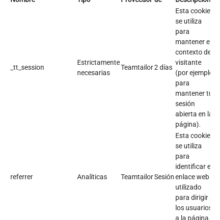
Esta cookie
se utiliza
para
mantener el
contexto del
Estrictamente
visitante
_tt_session
Teamtailor
2 días
necesarias
(por ejemplo,
para
mantener tu
sesión
abierta en la
página).
Esta cookie
se utiliza
para
identificar el
referrer
Analíticas
Teamtailor
Sesión
enlace web
utilizado
para dirigir a
los usuarios
a la página.